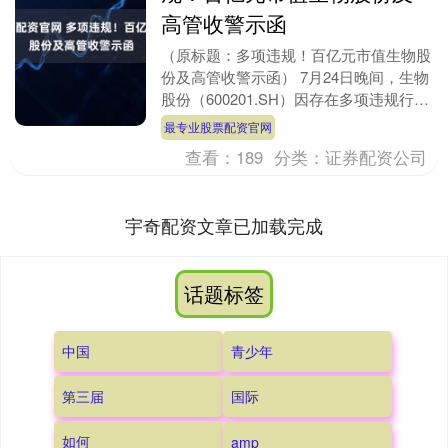
高管收警示函
（原标题：多项违规！百亿元市值生物股
份及高管收警示函） 7月24日晚间，生物
股份（600201.SH）因存在多项违规行
为，包括研发费用资本化核算不准确、长
最专业股票配资官网
期股权....
查看：
189
分类：
证券配资公司
宇奇配资文章已加载完成
话题标签
中国
青少年
第三届
国际
如何
amp