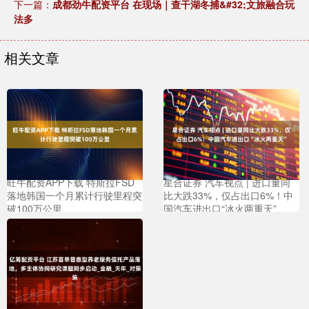
下一篇：
成都劲牛配资平台 在现场｜查干湖冬捕&#32;文旅融合玩
法多
相关文章
旺牛配资APP下载 特斯拉FSD
星合证券 汽车视点 | 进口量同
落地韩国一个月累计行驶里程突
比大跌33%，仅占出口6%！中
破100万公里
国汽车进出口“冰火两重天”
亿筹配资平台 江苏首单普惠型