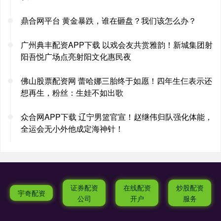
鼎合网平台 黄金暴跌，谁在砸盘？我们该怎么办？
广州典丰配资APP下载 以戏会友共赏雅韵！新城集团射
阳吾悦广场点亮射阳文化惠民夜
佛山股票配资网 蕾哈娜三胎终于如愿！四年生仨表示还
想再生，粉丝：生娃不如出歌
众合网APP下载 辽宁男篮官宣！赵继伟归队强化体能，
全运会无小外他成定海神针！
证券配资
在线配资
炒股配资
宇奇配资
公司
开户
服务