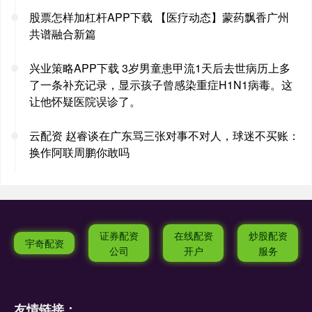
股票怎样加杠杆APP下载 【医疗动态】蒙药飘香广州
共谱融合新篇
兴业策略APP下载 3岁男童患甲流1天后去世病历上多
了一条补充记录，显示孩子曾感染重症H1N1病毒。这
让他怀疑医院误诊了。
云配资 赵睿谈在广东骂三张对事不对人，球迷不买账：
换作阿联周鹏你敢吗
证券配资
在线配资
炒股配资
宇奇配资
公司
开户
服务
友情链接：