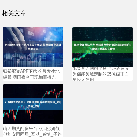
相关文章
配资查询网站平台 全球首台专
驷裕配资APP下载 今晨发生地
为储能领域定制的65吨级正面
磁暴 我国夜空再现绚丽极光
吊投入使用
山西期货配资平台 欧阳娜娜疑
似和安雨同居_互动_感情_子路