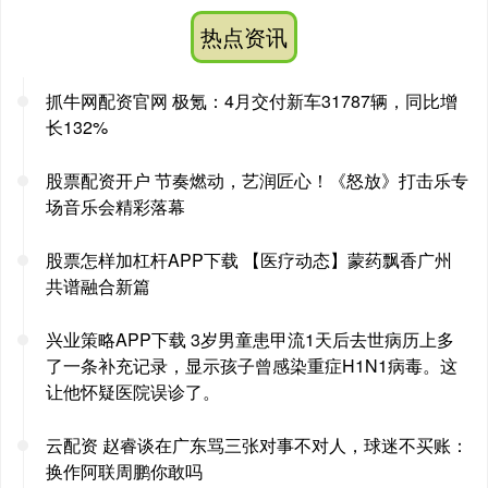
热点资讯
抓牛网配资官网 极氪：4月交付新车31787辆，同比增
长132%
股票配资开户 节奏燃动，艺润匠心！《怒放》打击乐专
场音乐会精彩落幕
股票怎样加杠杆APP下载 【医疗动态】蒙药飘香广州
共谱融合新篇
兴业策略APP下载 3岁男童患甲流1天后去世病历上多
了一条补充记录，显示孩子曾感染重症H1N1病毒。这
让他怀疑医院误诊了。
云配资 赵睿谈在广东骂三张对事不对人，球迷不买账：
换作阿联周鹏你敢吗