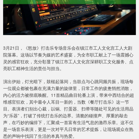
3月21日，《怒放》打击乐专场音乐会在镇江市工人文化宫工人大剧
院落幕。这场以节奏为媒的艺术盛宴，为全市职工献上了一场震撼心
灵的感官狂欢，充分彰显了镇江市工人文化宫深耕职工文化服务、点
亮职工精神生活的责任与担当。
演出伊始，灯光暗下，鼓槌起落间，当鼓点与心跳同频共振，现场每
一位观众都被包裹在充满力量的旋律里，日常工作的疲惫悄然消散，
内心的活力被彻底唤醒。11首精品曲目轮番上演，带来中西结合的超
维感官狂欢，其中最令人耳目一新的，当数《餐厅打击乐》这一节
目。表演者们别出心裁，以锅、打蛋器、扫帚等随处可见的生活用品
为“乐器”，打破了传统打击乐的边界。清脆的碰撞声、厚重的敲击
声，在巧妙的编排下，汇聚成一首富有生活气息的激昂乐章。这不仅
是一场音乐表演，更是一次对平凡日常的艺术提炼，让现场观众在熟
悉的声响中找回了生活的本真与热爱。